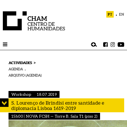
PT
EN
>
ACTIVIDADES
AGENDA
ARQUIVO (AGENDA)
Workshop
18.07.2019
S. Lourenço de Brindisi entre santidade e
diplomacia Lisboa 1619-2019
15h00 | NOVA FCSH — Torre B, Sala T1 (piso 2)