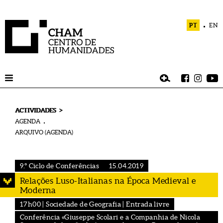
PT
EN
>
ACTIVIDADES
AGENDA
ARQUIVO (AGENDA)
9.º Ciclo de Conferências
15.04.2019
Relações Luso-Italianas na Época Medieval e
Moderna
17h00 | Sociedade de Geografia | Entrada livre
Conferência «Giuseppe Scolari e a Companhia de Nicola