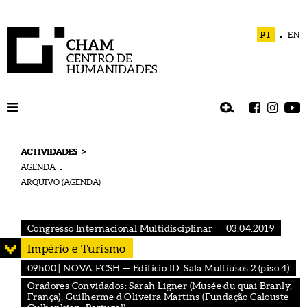
PT
EN
>
ACTIVIDADES
AGENDA
ARQUIVO (AGENDA)
Congresso Internacional Multidisciplinar
03.04.2019
Império e Turismo
09h00 | NOVA FCSH — Edifício ID, Sala Multiusos 2 (piso 4)
Oradores Convidados: Sarah Ligner (Musée du quai Branly,
França), Guilherme d’Oliveira Martins (Fundação Calouste