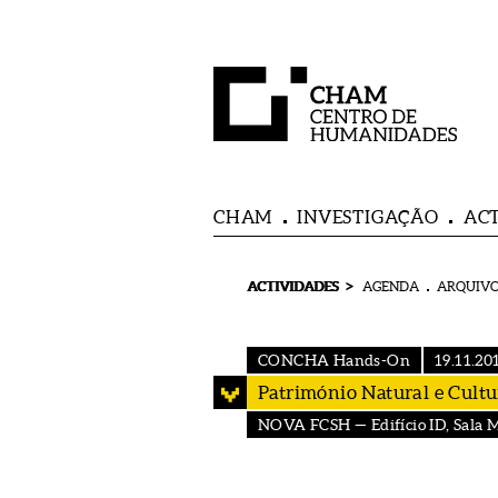
CHAM
INVESTIGAÇÃO
AC
>
ACTIVIDADES
AGENDA
ARQUIVO
CONCHA Hands-On
19.11.20
Património Natural e Cult
NOVA FCSH — Edifício ID, Sala Mu