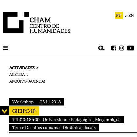
PT
EN
>
ACTIVIDADES
AGENDA
ARQUIVO (AGENDA)
Workshop
05.11.2018
GIEIPC-IP
14h00-18h00 | Universidade Pedagógica, Moçambique
Tema: Desafios comuns e Dinâmicas locais