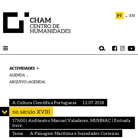
PT
EN
>
ACTIVIDADES
AGENDA
ARQUIVO (AGENDA)
A Cultura Científica Portuguesa
12.07.2018
no século XVIII
17h00 | Anfiteatro Manuel Valadares, MUHNAC | Entrada
livre
Tema . A Paisagem Marítima e Sociedades Costeiras