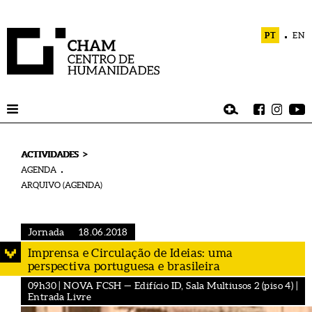
PT
EN
>
ACTIVIDADES
AGENDA
ARQUIVO (AGENDA)
Jornada
18.06.2018
Imprensa e Circulação de Ideias: uma
perspectiva portuguesa e brasileira
09h30 | NOVA FCSH — Edifício ID, Sala Multiusos 2 (piso 4) |
Entrada Livre