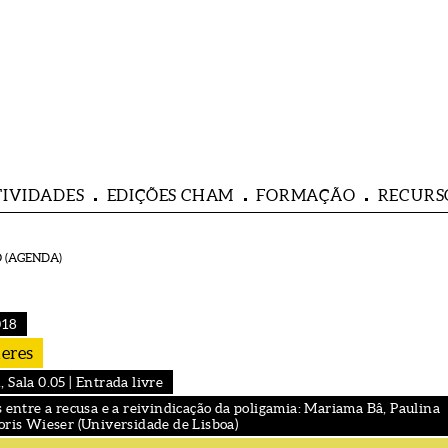
TIVIDADES
EDIÇÕES CHAM
FORMAÇÃO
RECURS
 (AGENDA)
018
heres
Sala 0.05 | Entrada livre
s entre a recusa e a reivindicação da poligamia: Mariama Bâ, Paulina
oris Wieser (Universidade de Lisboa)