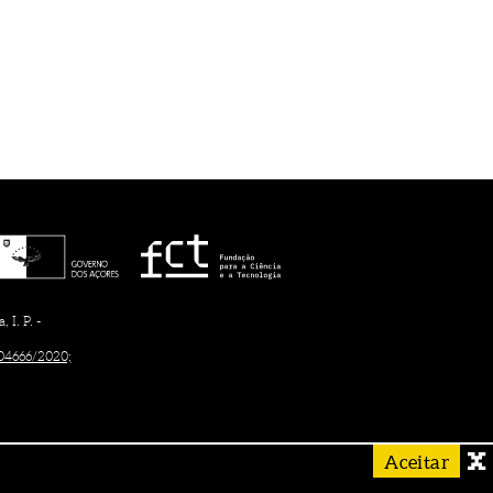
I. P. -
/04666/2020;
Aceitar