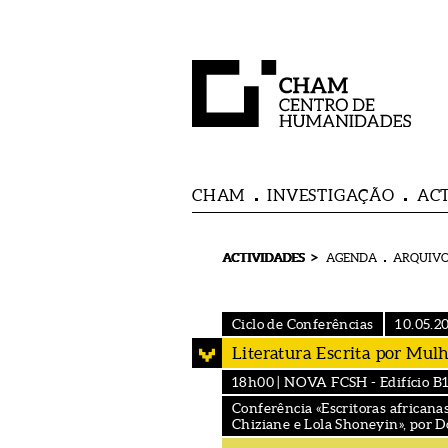
CHAM
INVESTIGAÇÃO
AC
>
ACTIVIDADES
AGENDA
ARQUIVO
Ciclo de Conferências
10.05.2
Literatura Escrita por Mul
18h00 | NOVA FCSH - Edifício B1, 
Conferência «Escritoras africana
Chiziane e Lola Shoneyin», por D