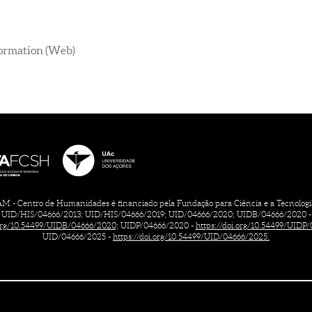
formation (Web)
 - Centro de Humanidades é financiado pela Fundação para Ciência e a Tecnologia, 
UID/HIS/04666/2013; UID/HIS/04666/2019; UID/04666/2020; UIDB/04666/2020 -
.org/10.54499/UIDB/04666/2020;
UIDP/04666/2020 -
https://doi.org/10.54499/UIDP
UID/04666/2025 -
https://doi.org/10.54499/UID/04666/2025.
CONTACTOS
FICHA TÉCNICA
TERMOS DE UTILIZAÇÃO