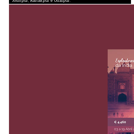
Jodhpur, Ranakpur e Udaipur.