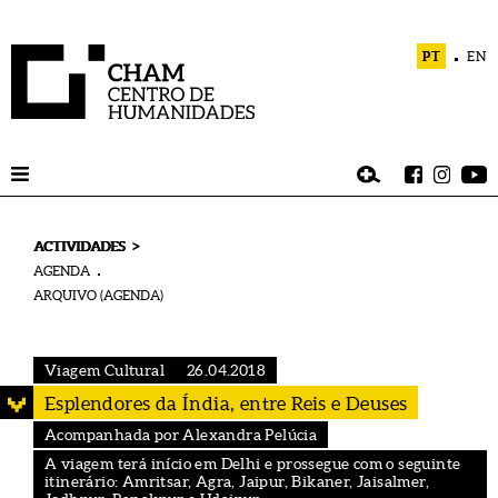
PT
EN
>
ACTIVIDADES
AGENDA
ARQUIVO (AGENDA)
Viagem Cultural
26.04.2018
Esplendores da Índia, entre Reis e Deuses
Acompanhada por Alexandra Pelúcia
A viagem terá início em Delhi e prossegue com o seguinte
itinerário: Amritsar, Agra, Jaipur, Bikaner, Jaisalmer,