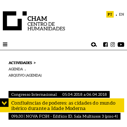
PT
EN
>
ACTIVIDADES
AGENDA
ARQUIVO (AGENDA)
Congresso Internacional
05.04.2018 a 06.04.2018
Confluências de poderes: as cidades do mundo
ibérico durante a Idade Moderna
09h30 | NOVA FCSH - Edifício ID, Sala Multiusos 3 (piso 4)