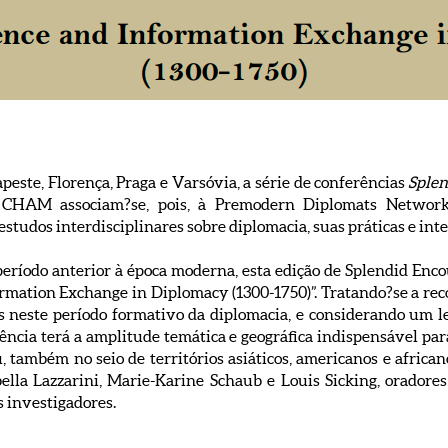
este, Florença, Praga e Varsóvia, a série de conferências
Splen
 CHAM associam?se, pois, à Premodern Diplomats Network,
studos interdisciplinares sobre diplomacia, suas práticas e int
eríodo anterior à época moderna, esta edição de Splendid Enco
mation Exchange in Diplomacy (1300-1750)”. Tratando?se a rec
s neste período formativo da diplomacia, e considerando um l
ência terá a amplitude temática e geográfica indispensável para
também no seio de territórios asiáticos, americanos e african
ella Lazzarini, Marie-Karine Schaub e Louis Sicking, oradore
s investigadores.