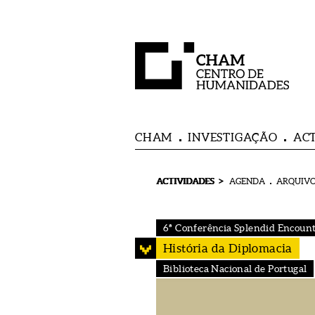
CHAM
INVESTIGAÇÃO
AC
>
ACTIVIDADES
AGENDA
ARQUIVO
6ª Conferência Splendid Encoun
História da Diplomacia
Biblioteca Nacional de Portugal