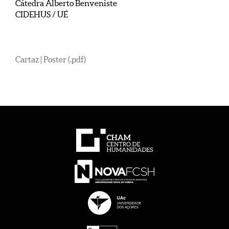
Cátedra Alberto Benveniste
CIDEHUS / UÉ
Cartaz | Poster (.pdf)