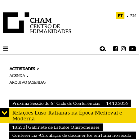
PT
EN
>
ACTIVIDADES
AGENDA
ARQUIVO (AGENDA)
Próxima Sessão do 6.º Ciclo de Conferências
14.12.2016
Relações Luso-Italianas na Época Medieval e
Moderna
18h30 | Gabinete de Estudos Olisiponenses
Conferência «Circulação de documentos em Itália no século