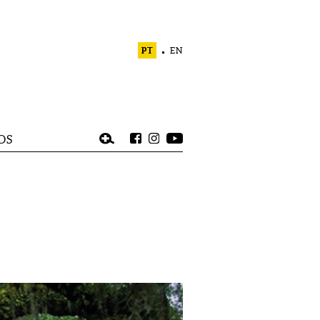
PT
EN
OS