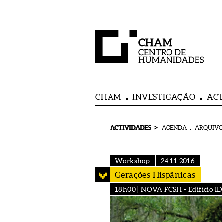
CHAM
INVESTIGAÇÃO
AC
>
ACTIVIDADES
AGENDA
ARQUIVO
Workshop
24.11.2016
Gerações Hispânicas
18h00 | NOVA FCSH - Edifício ID, 