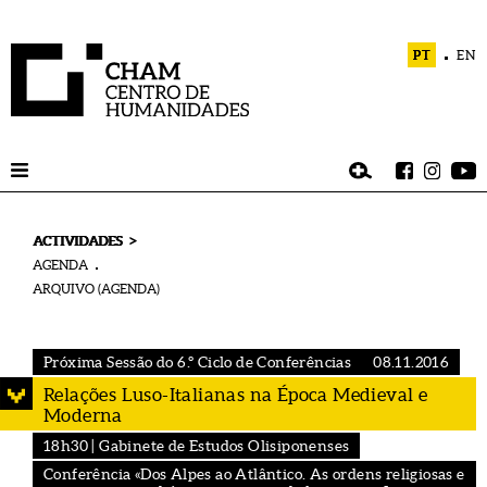
PT
EN
>
ACTIVIDADES
AGENDA
ARQUIVO (AGENDA)
Próxima Sessão do 6.º Ciclo de Conferências
08.11.2016
Relações Luso-Italianas na Época Medieval e
Moderna
18h30 | Gabinete de Estudos Olisiponenses
Conferência «Dos Alpes ao Atlântico. As ordens religiosas e