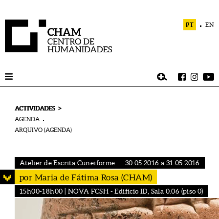
PT
EN
>
ACTIVIDADES
AGENDA
ARQUIVO (AGENDA)
Atelier de Escrita Cuneiforme
30.05.2016 a 31.05.2016
por Maria de Fátima Rosa (CHAM)
15h00-18h00 | NOVA FCSH - Edifício ID, Sala 0.06 (piso 0)