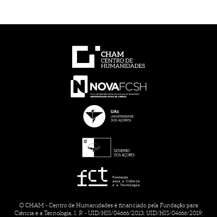
O CHAM - Centro de Humanidades é financiado pela Fundação para
Ciência e a Tecnologia, I. P. - UID/HIS/04666/2013; UID/HIS/04666/2019;