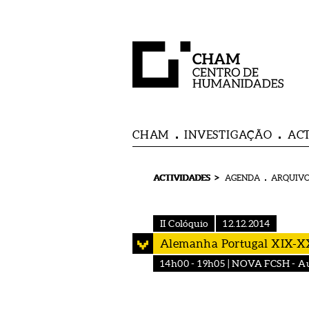
CHAM
INVESTIGAÇÃO
AC
>
ACTIVIDADES
AGENDA
ARQUIVO
II Colóquio
12.12.2014
Alemanha Portugal XIX-X
14h00 - 19h05 | NOVA FCSH - Audi