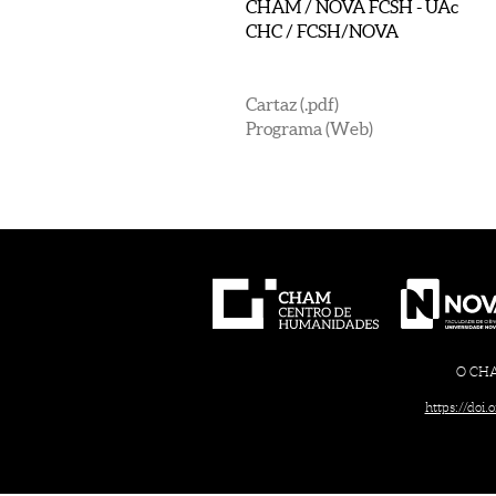
CHAM / NOVA FCSH - UAc
CHC / FCSH/NOVA
Cartaz (.pdf)
Programa (Web)
O CHAM
https://doi