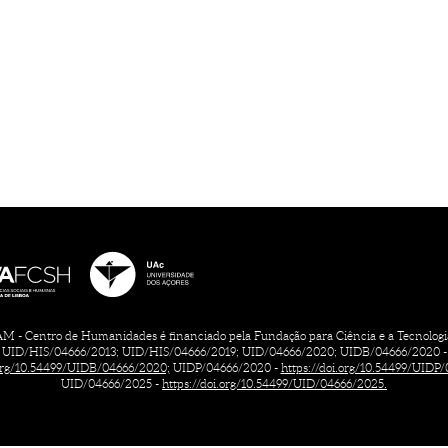
 - Centro de Humanidades é financiado pela Fundação para Ciência e a Tecnologia, 
UID/HIS/04666/2013; UID/HIS/04666/2019; UID/04666/2020; UIDB/04666/2020 -
.org/10.54499/UIDB/04666/2020;
UIDP/04666/2020 -
https://doi.org/10.54499/UIDP
UID/04666/2025 -
https://doi.org/10.54499/UID/04666/2025.