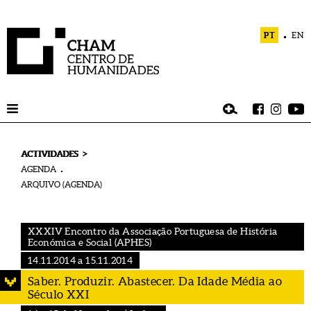
PT
EN
>
ACTIVIDADES
AGENDA
ARQUIVO (AGENDA)
XXXIV Encontro da Associação Portuguesa de História
Económica e Social (APHES)
14.11.2014 a 15.11.2014
Saber. Produzir. Abastecer. Da Idade Média ao
Século XXI