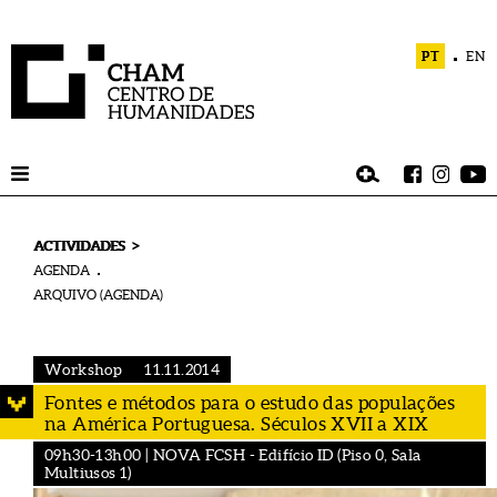
PT
EN
>
ACTIVIDADES
AGENDA
ARQUIVO (AGENDA)
Workshop
11.11.2014
Fontes e métodos para o estudo das populações
na América Portuguesa. Séculos XVII a XIX
09h30-13h00 | NOVA FCSH - Edifício ID (Piso 0, Sala
Multiusos 1)