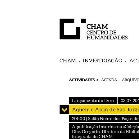
CHAM
INVESTIGAÇÃO
AC
>
ACTIVIDADES
AGENDA
ARQUIVO
Lançamento do livro
03.07.20
Aquém e Além de São Jorge
20h00 | Salão Nobre dos Paços do
A publicação inserida na «Cole
Dias Gregório, Diretora da Bibli
Integrada do CHAM.