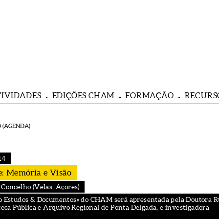
TIVIDADES
EDIÇÕES CHAM
FORMAÇÃO
RECURS
 (AGENDA)
14
: Memória e Visão
 Concelho (Velas, Açores)
ção Estudos & Documentos» do CHAM será apresentada pela Doutora R
oteca Pública e Arquivo Regional de Ponta Delgada, e investigadora