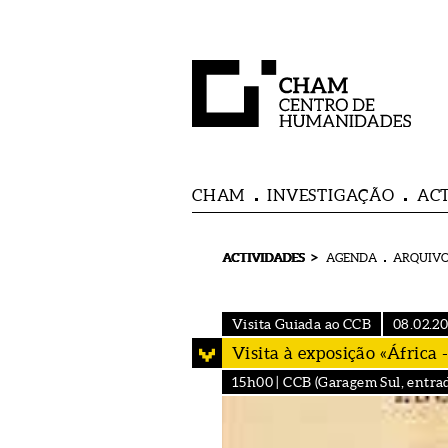
CHAM
INVESTIGAÇÃO
AC
>
ACTIVIDADES
AGENDA
ARQUIVO
Visita Guiada ao CCB
08.02.2
Visita à exposição «África
15h00 | CCB (Garagem Sul, entrad