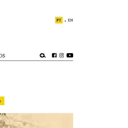
PT
EN
OS
»