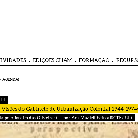
TIVIDADES
EDIÇÕES CHAM
FORMAÇÃO
RECURS
 (AGENDA)
014
 - Visões do Gabinete de Urbanização Colonial 1944-1974
a pelo Jardim das Oliveiras)
por Ana Vaz Milheiro (ISCTE/IUL)