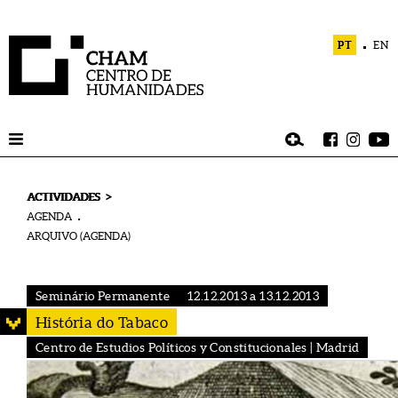
PT
EN
>
ACTIVIDADES
AGENDA
ARQUIVO (AGENDA)
Seminário Permanente
12.12.2013 a 13.12.2013
História do Tabaco
Centro de Estudios Políticos y Constitucionales | Madrid