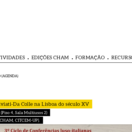
TIVIDADES
EDIÇÕES CHAM
FORMAÇÃO
RECURS
 (AGENDA)
viati-Da Colle na Lisboa do século XV
Piso 4, Sala Multiusos 2)
 (CHAM, CITCEM-UP).