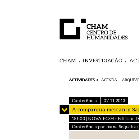
CHAM
INVESTIGAÇÃO
AC
>
ACTIVIDADES
AGENDA
ARQUIVO
Conferência
07.11.2013
A companhia mercantil Sal
18h00 | NOVA FCSH - Edifício ID (
Conferência por Joana Sequeira