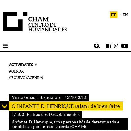
PT
EN
>
ACTIVIDADES
AGENDA
ARQUIVO (AGENDA)
Visita Guiada | Exposição
27.10.2013
O INFANTE D. HENRIQUE talant de bien faire
17h00 | Padrão dos Descobrimentos
«Infante D. Henrique, uma personalidade determinada e
ambiciosa» por Teresa Lacerda (CHAM).