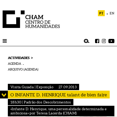
PT
EN
>
ACTIVIDADES
AGENDA
ARQUIVO (AGENDA)
Visita Guiada | Exposição
27.09.2013
O INFANTE D. HENRIQUE talant de bien faire
18h30 | Padrão dos Descobrimentos
«Infante D. Henrique, uma personalidade determinada e
ambiciosa» por Teresa Lacerda (CHAM)