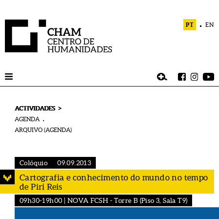
PT
EN
>
ACTIVIDADES
AGENDA
ARQUIVO (AGENDA)
Colóquio
09.09.2013
Cartografia e conhecimento do mundo no tempo
de Piri Reis
09h30-19h00 | NOVA FCSH - Torre B (Piso 3, Sala T9)