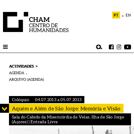
PT
EN
>
ACTIVIDADES
AGENDA
ARQUIVO (AGENDA)
Colóquio
04.07.2013 a 05.07.2013
Aquém e Além de São Jorge: Memória e Visão
Sala do Cabido da Misericórdia de Velas, Ilha de São Jorge
(Açores) | Entrada Livre