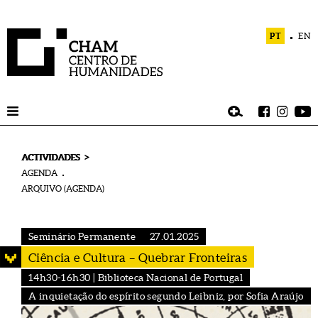
PT
EN
>
ACTIVIDADES
AGENDA
ARQUIVO (AGENDA)
Seminário Permanente
27.01.2025
Ciência e Cultura – Quebrar Fronteiras
14h30-16h30 | Biblioteca Nacional de Portugal
A inquietação do espírito segundo Leibniz, por Sofia Araújo