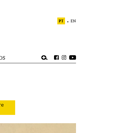
PT
EN
OS
re