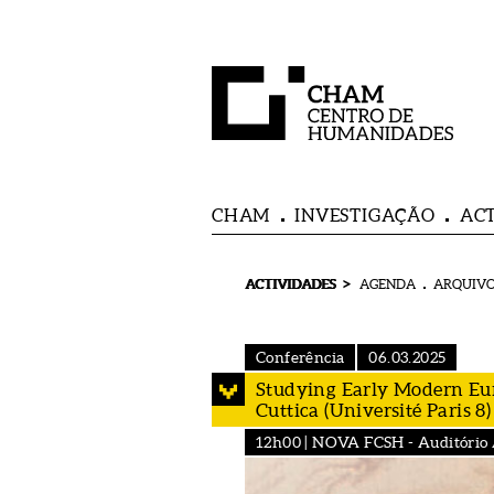
CHAM
INVESTIGAÇÃO
AC
>
ACTIVIDADES
AGENDA
ARQUIVO
Conferência
06.03.2025
Studying Early Modern Eu
Cuttica (Université Paris 8)
12h00 | NOVA FCSH - Auditório 