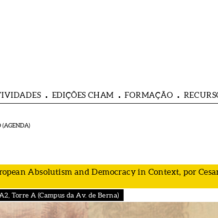
TIVIDADES
EDIÇÕES CHAM
FORMAÇÃO
RECURS
 (AGENDA)
ropean Absolutism and Democracy in Context, por Cesa
A2, Torre A (Campus da Av. de Berna)