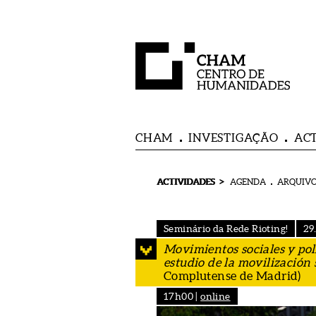
CHAM
INVESTIGAÇÃO
AC
>
ACTIVIDADES
AGENDA
ARQUIVO
Seminário da Rede Rioting!
29
Movimientos sociales y pol
estudio de la movilización 
Complutense de Madrid)
17h00 |
online