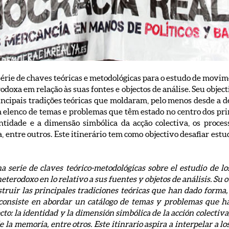
rie de chaves teóricas e metodológicas para o estudo de movimen
doxa em relação às suas fontes e objectos de análise. Seu objec
rincipais tradições teóricas que moldaram, pelo menos desde a d
elenco de temas e problemas que têm estado no centro dos prin
dentidade e a dimensão simbólica da acção colectiva, os proc
entre outros. Este itinerário tem como objectivo desafiar estud
 serie de claves teórico-metodológicas sobre el estudio de lo
terodoxo en lo relativo a sus fuentes y objetos de análisis. Su o
struir las principales tradiciones teóricas que han dado forma,
 consiste en abordar un catálogo de temas y problemas que ha
ecto: la identidad y la dimensión simbólica de la acción colectiv
 la memoria, entre otros. Este itinrario aspira a interpelar a los