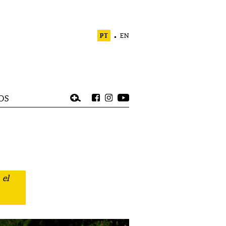
PT
EN
OS
 el