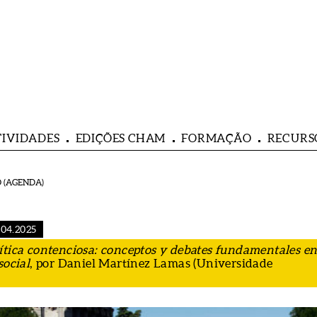
TIVIDADES
EDIÇÕES CHAM
FORMAÇÃO
RECURS
 (AGENDA)
.04.2025
ítica contenciosa: conceptos y debates fundamentales en
social
, por Daniel Martínez Lamas (Universidade