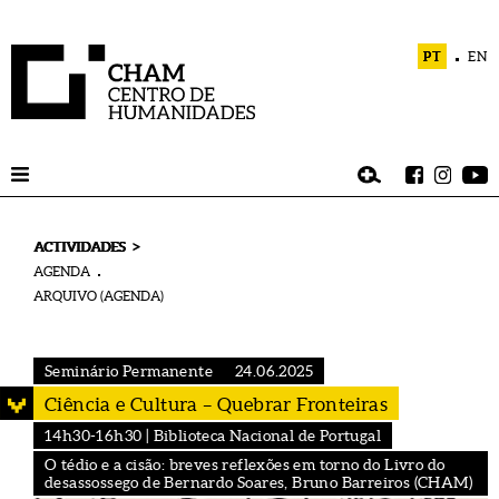
PT
EN
>
ACTIVIDADES
AGENDA
ARQUIVO (AGENDA)
Seminário Permanente
24.06.2025
Ciência e Cultura – Quebrar Fronteiras
14h30-16h30 | Biblioteca Nacional de Portugal
O tédio e a cisão: breves reflexões em torno do Livro do
desassossego de Bernardo Soares, Bruno Barreiros (CHAM)