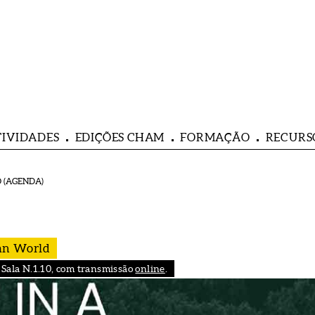
TIVIDADES
EDIÇÕES CHAM
FORMAÇÃO
RECURS
 (AGENDA)
an World
 Sala N.1.10, com transmissão
online
.