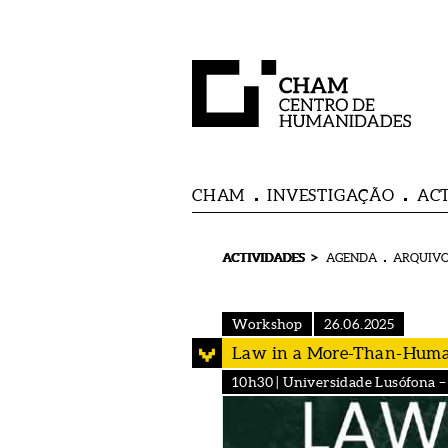
CHAM
INVESTIGAÇÃO
AC
>
ACTIVIDADES
AGENDA
ARQUIVO
Workshop
26.06.2025
Law in a More-Than-Hum
10h30 | Universidade Lusófona –