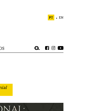
PT
EN
OS
nial