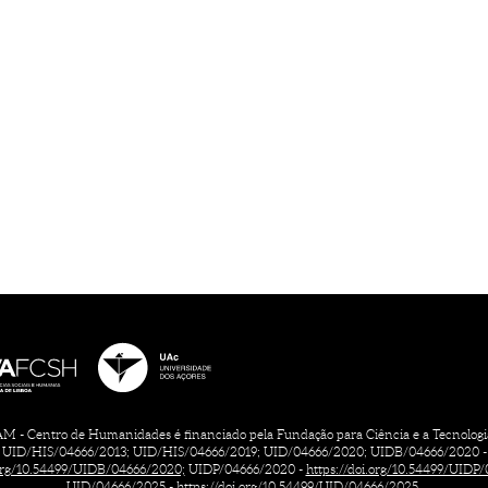
 - Centro de Humanidades é financiado pela Fundação para Ciência e a Tecnologia, 
UID/HIS/04666/2013; UID/HIS/04666/2019; UID/04666/2020; UIDB/04666/2020 -
.org/10.54499/UIDB/04666/2020;
UIDP/04666/2020 -
https://doi.org/10.54499/UIDP
UID/04666/2025 -
https://doi.org/10.54499/UID/04666/2025.