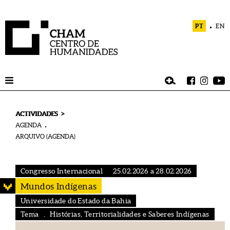
PT
EN
>
ACTIVIDADES
AGENDA
ARQUIVO (AGENDA)
Congresso Internacional
25.02.2026 a 28.02.2026
Mundos Indígenas
Universidade do Estado da Bahia
Tema . Histórias, Territorialidades e Saberes Indígenas