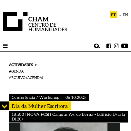
PT
EN
>
ACTIVIDADES
AGENDA
ARQUIVO (AGENDA)
Conferência / Workshop
06.10.2025
Dia da Mulher Escritora
18h00 | NOVA FCSH Campus Av. de Berna - Edifício D (sala
D120)