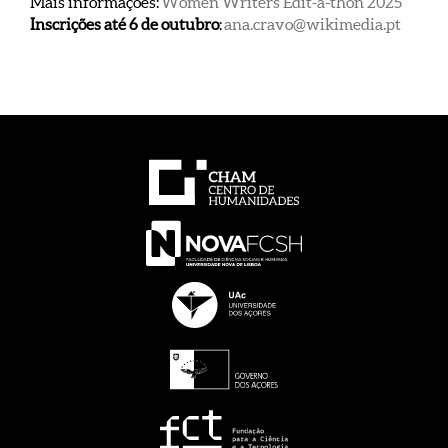
Mais informações:
Women Writers Edit-a-thon 2025
Inscrições até 6 de outubro
:
ana.cravo@wikimedia.
pt