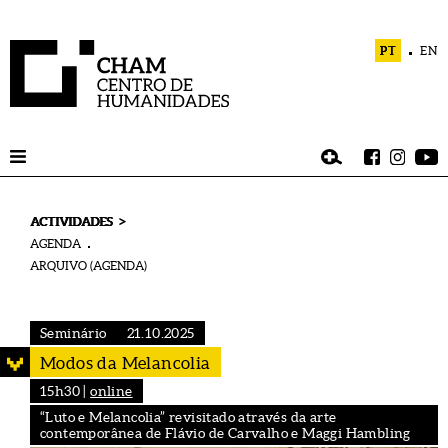
PT
EN
>
ACTIVIDADES
AGENDA
ARQUIVO (AGENDA)
Seminário
21.10.2025
Modos da Melancolia
15h30 |
online
“Luto e Melancolia” revisitado através da arte
contemporânea de Flávio de Carvalho e Maggi Hambling