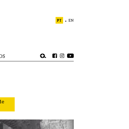
PT
EN
OS
de