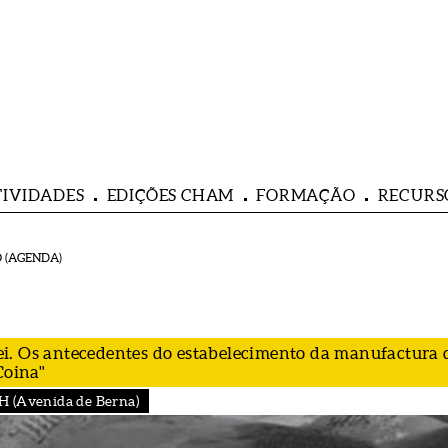
TIVIDADES
EDIÇÕES CHAM
FORMAÇÃO
RECURS
 (AGENDA)
i. Os antecedentes do estabelecimento da manufactura 
Coina"
H (Avenida de Berna)