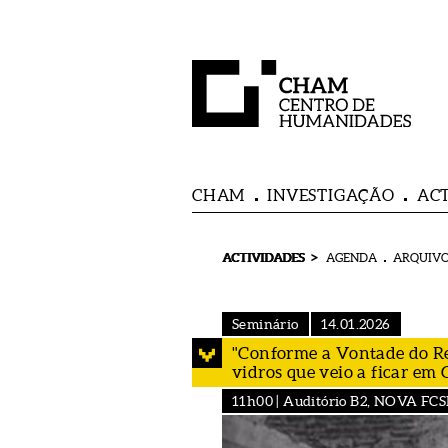
CHAM
INVESTIGAÇÃO
AC
>
ACTIVIDADES
AGENDA
ARQUIVO
Seminário
14.01.2026
"Conforme a Vontade do Re
vidros que veio a ficar em 
11h00 | Auditório B2, NOVA FCS