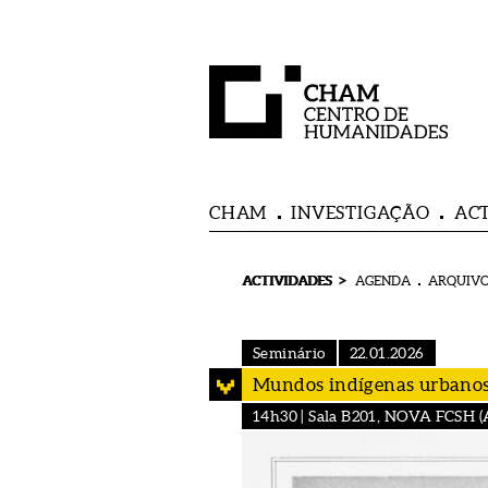
CHAM
INVESTIGAÇÃO
AC
>
ACTIVIDADES
AGENDA
ARQUIVO
Seminário
22.01.2026
Mundos indígenas urbanos n
14h30 | Sala B201, NOVA FCSH (