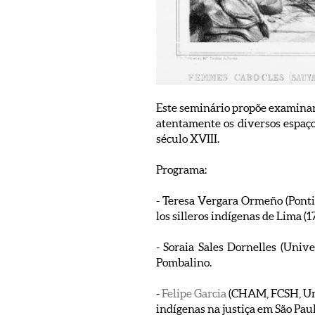
Este seminário propõe examinar
atentamente os diversos espaços
século XVIII.
Programa:
- Teresa Vergara Ormeño (Pontifi
los silleros indígenas de Lima (
- Soraia Sales Dornelles (Uni
Pombalino.
-
Felipe Garcia
(CHAM, FCSH, Univ
indígenas na justiça em São Paul