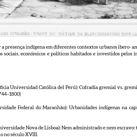
 a presença indígena em diferentes contextos urbanos ibero- am
 sociais, económicos e políticos habitados e investidos pelos í
cia Universidad Católica del Perú): Cofradía gremial vs. gremio:
1744–1800)
versidade Federal do Maranhão): Urbanidades indígenas na cap
ersidade Nova de Lisboa): Nem administrado e nem escravo: tr
o no século XVIII.