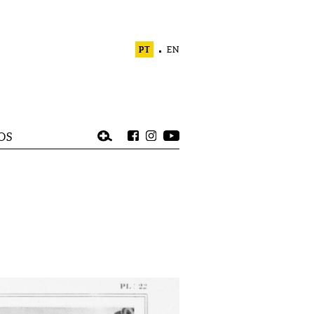
PT
EN
OS