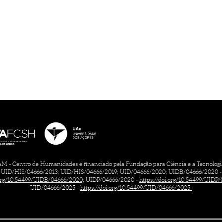
 - Centro de Humanidades é financiado pela Fundação para Ciência e a Tecnologia, 
UID/HIS/04666/2013; UID/HIS/04666/2019; UID/04666/2020; UIDB/04666/2020 -
.org/10.54499/UIDB/04666/2020;
UIDP/04666/2020 -
https://doi.org/10.54499/UIDP
UID/04666/2025 -
https://doi.org/10.54499/UID/04666/2025.