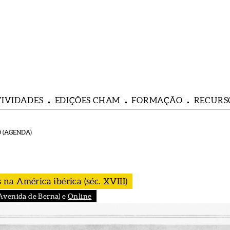
TIVIDADES
EDIÇÕES CHAM
FORMAÇÃO
RECURS
 (AGENDA)
a América ibérica (séc. XVIII)
Avenida de Berna) e
Online