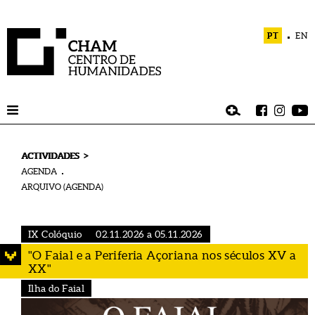
PT
EN
>
ACTIVIDADES
AGENDA
ARQUIVO (AGENDA)
IX Colóquio
02.11.2026 a 05.11.2026
"O Faial e a Periferia Açoriana nos séculos XV a
XX"
Ilha do Faial