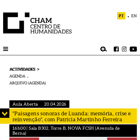
PT
EN
>
ACTIVIDADES
AGENDA
ARQUIVO (AGENDA)
Aula Aberta
20.04.2026
"Paisagens sonoras de Luanda: memória, crise e
reinvenção", com Patrícia Martinho Ferreira
16h00 | Sala B302, Torre B, NOVA FCSH (Avenida de
Berna)