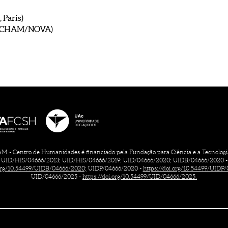
Paris)
 CHAM/NOVA)
 - Centro de Humanidades é financiado pela Fundação para Ciência e a Tecnologia, 
UID/HIS/04666/2013; UID/HIS/04666/2019; UID/04666/2020; UIDB/04666/2020 -
.org/10.54499/UIDB/04666/2020;
UIDP/04666/2020 -
https://doi.org/10.54499/UIDP
UID/04666/2025 -
https://doi.org/10.54499/UID/04666/2025.
CONTACTOS
FICHA TÉCNICA
TERMOS DE UTILIZAÇÃO