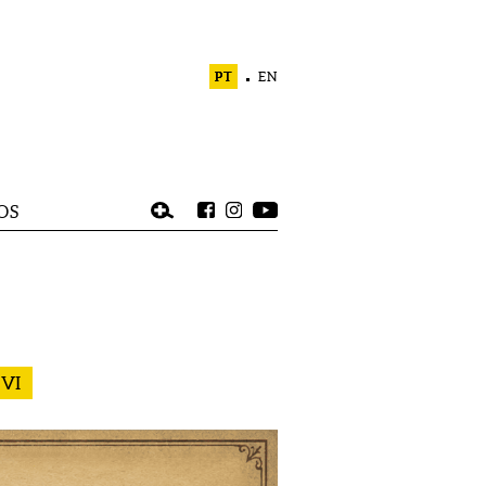
PT
EN
OS
XVI