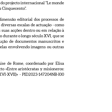
do projecto internacional "Le monde
u Cinquecento".
imensão editorial dos processos de
s diversas escalas de actuação - como
 suas acções dentro ou em relação à
o durante o longo século XVI, que se
odução de documentos manuscritos e
m elas envolvendo imagens ou outras
aise de Rome, coordenado por Elisa
o «Entre aristócratas y misioneros:
s XVI-XVII)» - PID2023-147204NB-I00