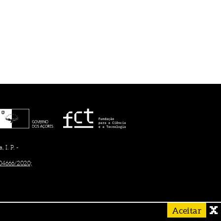
I. P. -
/04666/2020;
Aceitar