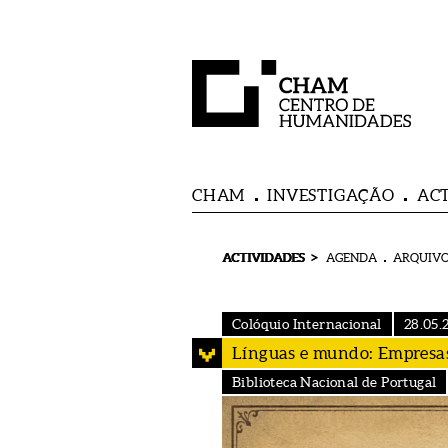
CHAM
INVESTIGAÇÃO
AC
>
ACTIVIDADES
AGENDA
ARQUIVO
Colóquio Internacional
28.05.
Línguas e mundo: Empresas 
Biblioteca Nacional de Portugal