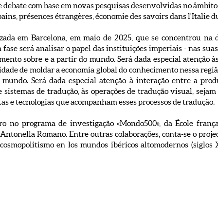
se debate com base em novas pesquisas desenvolvidas no âmbito 
ains, présences étrangères, économie des savoirs dans l'Italie d
izada em Barcelona, em maio de 2025, que se concentrou na d
 fase será analisar o papel das instituições imperiais - nas sua
mento sobre e a partir do mundo. Será dada especial atenção às
cidade de moldar a economia global do conhecimento nessa regiã
 mundo. Será dada especial atenção à interação entre a pr
sistemas de tradução, às operações de tradução visual, seja
ntas e tecnologias que acompanham esses processos de tradução.
ro no programa de investigação «Mondo500», da École franç
ntonella Romano. Entre outras colaborações, conta-se o project
y cosmopolitismo en los mundos ibéricos altomodernos (siglo