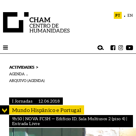
PT
EN
>
ACTIVIDADES
AGENDA
ARQUIVO (AGENDA)
I Jornadas
12.06.2018
Mundo Hispânico e Portugal
9h50 | NOVA FCSH — Edifício ID, Sala Multiusos 2 (piso 4) |
Entrada Livre