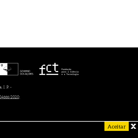
I. P. -
/04666/2020;
Aceitar