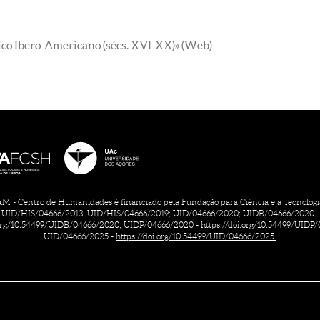
ico Ibero-Americano (sécs. XVI-XX)» (Web)
 - Centro de Humanidades é financiado pela Fundação para Ciência e a Tecnologia, 
UID/HIS/04666/2013; UID/HIS/04666/2019; UID/04666/2020; UIDB/04666/2020 -
.org/10.54499/UIDB/04666/2020;
UIDP/04666/2020 -
https://doi.org/10.54499/UIDP
UID/04666/2025 -
https://doi.org/10.54499/UID/04666/2025.
CONTACTOS
FICHA TÉCNICA
TERMOS DE UTILIZAÇÃO