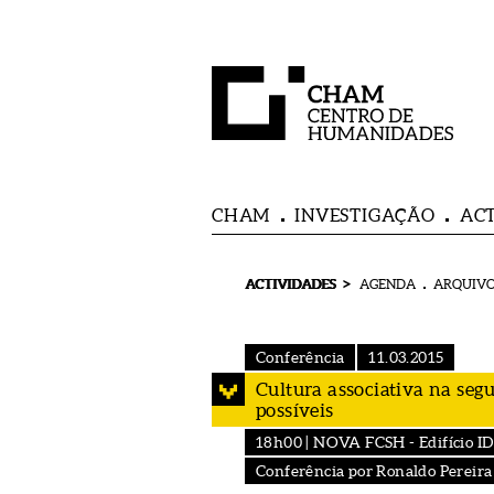
CHAM
INVESTIGAÇÃO
AC
>
ACTIVIDADES
AGENDA
ARQUIVO
Conferência
11.03.2015
Cultura associativa na seg
possíveis
18h00 | NOVA FCSH - Edifício ID (
Conferência por Ronaldo Pereira 