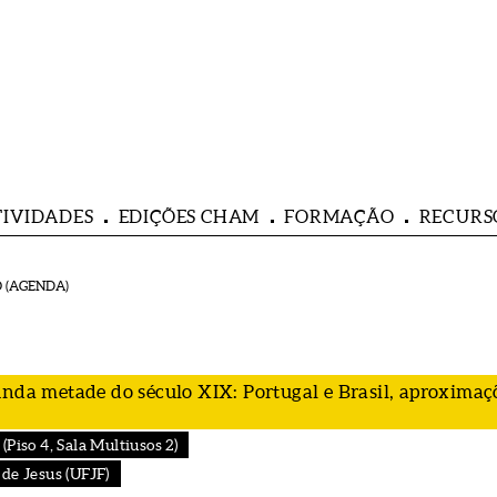
TIVIDADES
EDIÇÕES CHAM
FORMAÇÃO
RECURS
 (AGENDA)
unda metade do século XIX: Portugal e Brasil, aproximaç
Piso 4, Sala Multiusos 2)
de Jesus (UFJF)