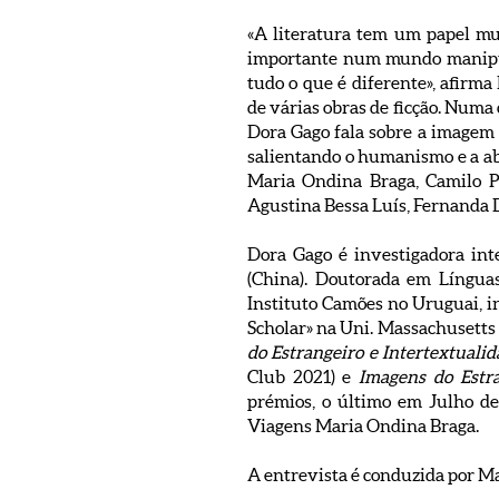
«A literatura tem um papel mu
importante num mundo manipula
tudo o que é diferente», afir
de várias obras de ficção. Numa 
Dora Gago fala sobre a imagem do
salientando o humanismo e a abe
Maria Ondina Braga, Camilo Pe
Agustina Bessa Luís, Fernanda D
Dora Gago é investigadora in
(China). Doutorada em Língua
Instituto Camões no Uruguai, i
Scholar» na Uni. Massachusetts
do Estrangeiro e Intertextuali
Club 2021) e
Imagens do Estra
prémios, o último em Julho d
Viagens Maria Ondina Braga.
A entrevista é conduzida por Ma