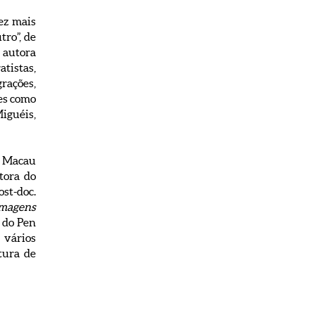
ez mais
ro”, de
 autora
atistas,
grações,
res como
iguéis,
e Macau
tora do
ost-doc.
 Imagens
o do Pen
u vários
tura de