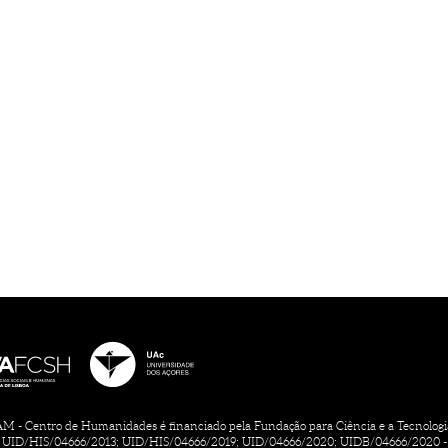
 - Centro de Humanidades é financiado pela Fundação para Ciência e a Tecnologia, 
UID/HIS/04666/2013; UID/HIS/04666/2019; UID/04666/2020; UIDB/04666/2020 -