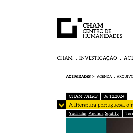
CHAM
INVESTIGAÇÃO
AC
>
ACTIVIDADES
AGENDA
ARQUIVO
CHAM
TALKS
06.12.2024
A literatura portuguesa, o
YouTube
,
Anchor
,
Spotify
Ter