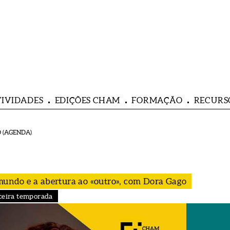
TIVIDADES
EDIÇÕES CHAM
FORMAÇÃO
RECURS
 (AGENDA)
 mundo e a abertura ao «outro», com Dora Gago
ceira temporada