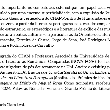
ito importante no combate aos estereótipos, um papel cada v
do por uma enorme superficialidade, com a expulsão do “out
ma Dora Gago, investigadora do CHAM-Centro de Humanidades e
conversa a partir da literatura portuguesa e dos estudos compar
 estrangeiro, os estereótipos e a literatura de exílio e das mi
rtura a outras culturas (em particular as do Oriente) de auto
ssanha, Ferreira de Castro, Jorge de Sena, José Rodrigues M
ias e Rodrigo Leal de Carvalho.
tegrada do CHAM e Professora Associada da Universidade d
s e Literaturas Românicas Comparadas (NOVA FCSH), foi Lei
nvestigadora de pós-doutoramento na Uni. Aveiro e «visiting p
 Amherst (EUA). É autora de
Uma Cartografia do Olhar: Exílios,
dades na Literatura Portuguesa
(finalista dos Prémios de Ensai
ngeiro no Diário de Miguel Torga
. Como ficcionista, recebe
e 2024: Palavras Nómadas venceu o Grande Prémio de Litera
ria Clara Leal.