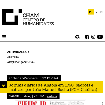
PT
EN
>
ACTIVIDADES
AGENDA
ARQUIVO (AGENDA)
Ciclo de Webinars
19.12.2024
Jornais diários de Angola em 1960: padrões e
matizes, por João Manuel Rocha (FCH-Católica)
14h30 (Lisboa) | ZOOM -
online