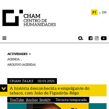
PT
EN
>
ACTIVIDADES
AGENDA
ARQUIVO (AGENDA)
CHAM
TALKS
03.01.2025
A história desconhecida e empolgante do
tabaco, com João de Figueirôa-Rêgo
YouTube
,
Anchor
,
Spotify
Terceira temporada