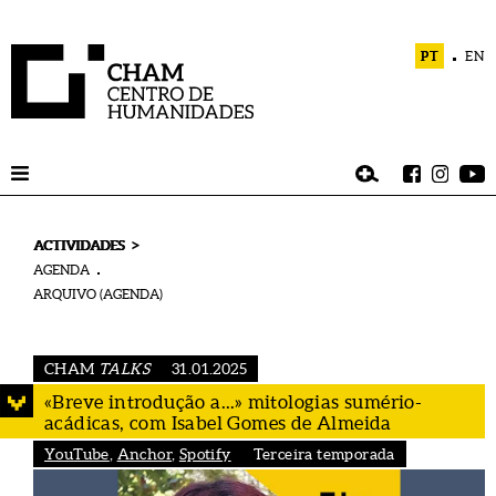
PT
EN
>
ACTIVIDADES
AGENDA
ARQUIVO (AGENDA)
CHAM
TALKS
31.01.2025
«Breve introdução a...» mitologias sumério-
acádicas, com Isabel Gomes de Almeida
YouTube
,
Anchor
,
Spotify
Terceira temporada