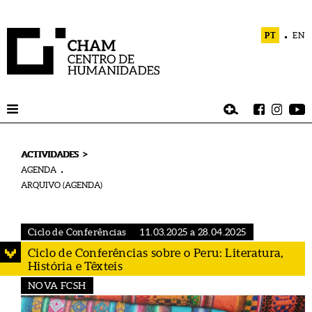
PT
EN
>
ACTIVIDADES
AGENDA
ARQUIVO (AGENDA)
Ciclo de Conferências
11.03.2025 a 28.04.2025
Ciclo de Conferências sobre o Peru: Literatura,
História e Têxteis
NOVA FCSH