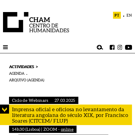
PT
EN
>
ACTIVIDADES
AGENDA
ARQUIVO (AGENDA)
Ciclo de Webinars
27.03.2025
Imprensa oficial e oficiosa no levantamento da
literatura angolana do século XIX, por Francisco
Soares (CITCEM/ FLUP)
14h30 (Lisboa) | ZOOM -
online