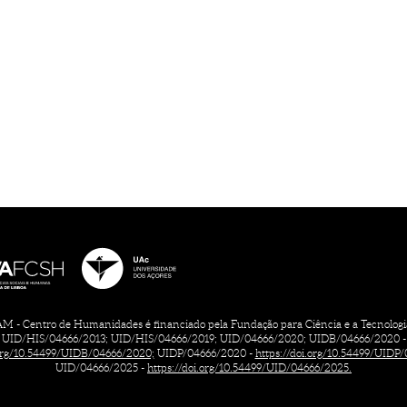
 - Centro de Humanidades é financiado pela Fundação para Ciência e a Tecnologia, 
UID/HIS/04666/2013; UID/HIS/04666/2019; UID/04666/2020; UIDB/04666/2020 -
.org/10.54499/UIDB/04666/2020;
UIDP/04666/2020 -
https://doi.org/10.54499/UIDP
UID/04666/2025 -
https://doi.org/10.54499/UID/04666/2025.