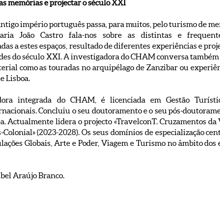
 as memórias e projectar o século XXI
 antigo império português passa, para muitos, pelo turismo de m
Maria João Castro fala-nos sobre as distintas e frequen
as a estes espaços, resultado de diferentes experiências e proj
ades do século XXI. A investigadora do CHAM conversa também 
erial como as touradas no arquipélago de Zanzibar ou experiên
e Lisboa.
adora integrada do CHAM, é licenciada em Gestão Turíst
ernacionais. Concluiu o seu doutoramento e o seu pós-doutoram
a. Actualmente lidera o projecto «TravelconT. Cruzamentos da
olonial» (2023-2028). Os seus domínios de especialização cen
ulações Globais, Arte e Poder, Viagem e Turismo no âmbito dos
abel Araújo Branco.