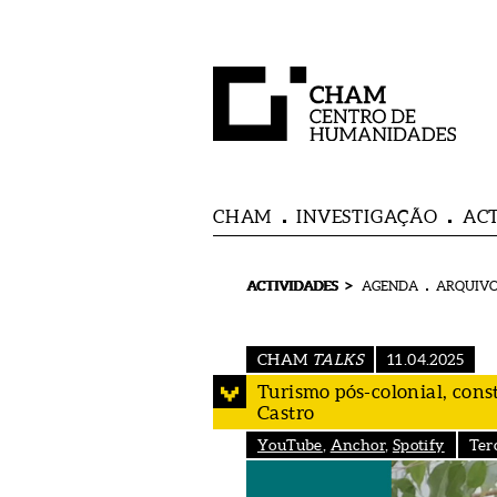
CHAM
INVESTIGAÇÃO
AC
>
ACTIVIDADES
AGENDA
ARQUIVO
CHAM
TALKS
11.04.2025
Turismo pós-colonial, cons
Castro
YouTube
,
Anchor
,
Spotify
Ter