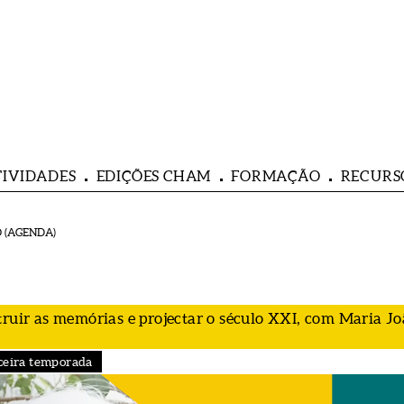
TIVIDADES
EDIÇÕES CHAM
FORMAÇÃO
RECURS
 (AGENDA)
truir as memórias e projectar o século XXI, com Maria J
ceira temporada